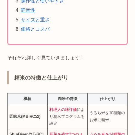
操作性と使いやすさ
静音性
サイズと重さ
価格とコスパ
それぞれ詳しく見ていきましょう！
精米の特徴と仕上がり
機種
精米の特徴
仕上がり
料理人の味評価
によ
うるち米を10種類の
匠味米(MB‑RC52)
り精米プログラムを
お米に精米
設定
ShinBisen(YE‑RC1
胚芽を残す2つのメ
うるち米を14種類の