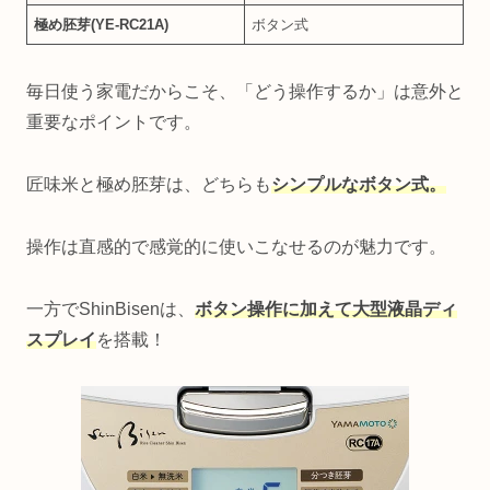
極め胚芽(YE‑RC21A)
ボタン式
毎日使う家電だからこそ、「どう操作するか」は意外と
重要なポイントです。
匠味米と極め胚芽は、どちらも
シンプルなボタン式。
操作は直感的で感覚的に使いこなせるのが魅力です。
一方でShinBisenは、
ボタン操作に加えて大型液晶ディ
スプレイ
を搭載！