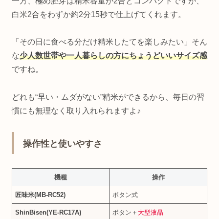
一方、極め胚芽は精米容量が2合とコンパクトですが、
白米2合をわずか約2分15秒で仕上げてくれます。
「その日に食べる分だけ精米したてを楽しみたい」そん
な
少人数世帯や一人暮らしの方にちょうどいいサイズ感
ですね。
どれも“早い・ムダがない”精米ができるから、毎日の習
慣にも無理なく取り入れられますよ♪
操作性と使いやすさ
機種
操作
匠味米(MB‑RC52)
ボタン式
ShinBisen(YE‑RC17A)
ボタン＋
大型液晶