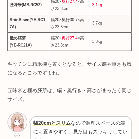
幅20×
奥行27.4
×高
匠味米(MB‑RC52)
3.1kg
さ23.8cm
ShinBisen(YE‑RC1
幅20×奥行30.7×高
3.7kg
7A)
さ23.5cm
極め胚芽
幅20×
奥行27.4
×高
3.3kg
(YE‑RC21A)
さ23.8cm
キッチンに精米機を置くとなると、サイズ感や重さも気
になるところですよね。
匠味米と極め胚芽は、幅・奥行き・高さがまったく同じ
サイズ。
幅20cmとスリム
なので調理スペースの端
にも置きやすく、見た目もスッキリしてい
なな