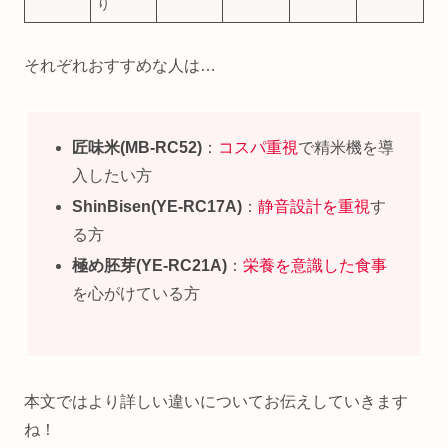
り
それぞれおすすめな人は…
匠味米(MB‑RC52)
：
コスパ重視
で精米機を導
入したい方
ShinBisen(YE‑RC17A)
：
静音設計を重視
す
る方
極め胚芽(YE‑RC21A)
：
栄養を意識した食事
を心がけている方
本文ではより詳しい違いについてお伝えしていきます
ね！