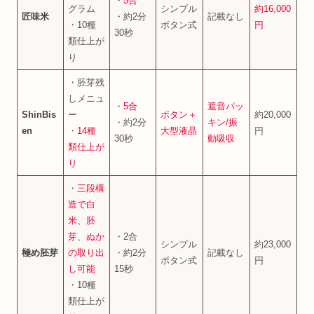
・
5合
グラム
シンプル
約16,000
匠味米
・約2分
記載なし
・10種
ボタン式
円
30秒
類仕上が
り
・胚芽残
しメニュ
・
5合
遮音パッ
ShinBis
ー
ボタン＋
約20,000
・約2分
キン/振
en
・
14種
大型液晶
円
30秒
動吸収
類仕上が
り
・
三段構
造で白
米、胚
芽、ぬか
・2合
シンプル
約23,000
極め胚芽
の取り出
・約2分
記載なし
ボタン式
円
し可能
15秒
・10種
類仕上が