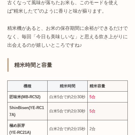
古くなって風味が落ちたお米も、このモードを使え
ば“精米したて”のように香りと味が蘇ります。
精米機があると、お米の保存期間に余裕ができるだけで
なく、毎回「今日も美味しいな」と思える炊き上がりに
出会えるのが嬉しいところですね♪
精米時間と容量
機種
精米時間
精米容量
匠味米(MB‑RC52)
白米5合で約2分30秒
5合
ShinBisen(YE‑RC1
白米5合で約2分30秒
5合
7A)
極め胚芽
白米2合で約2分15秒
2合
(YE‑RC21A)