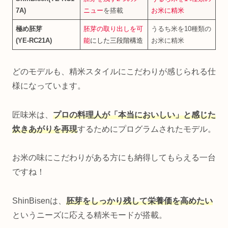
7A)
ニュー
を搭載
お米に精米
極め胚芽
胚芽の取り出しを可
うるち米を10種類の
(YE‑RC21A)
能
にした三段階構造
お米に精米
どのモデルも、精米スタイルにこだわりが感じられる仕
様になっています。
匠味米は、
プロの料理人が「本当においしい」と感じた
炊きあがりを再現
するためにプログラムされたモデル。
お米の味にこだわりがある方にも納得してもらえる一台
ですね！
ShinBisenは、
胚芽をしっかり残して栄養価を高めたい
というニーズに応える精米モードが搭載。