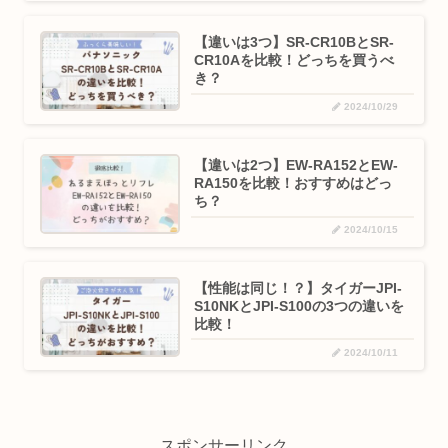
【違いは3つ】SR-CR10BとSR-
CR10Aを比較！どっちを買うべ
き？
2024/10/29
【違いは2つ】EW-RA152とEW-
RA150を比較！おすすめはどっ
ち？
2024/10/15
【性能は同じ！？】タイガーJPI-
S10NKとJPI-S100の3つの違いを
比較！
2024/10/11
スポンサーリンク