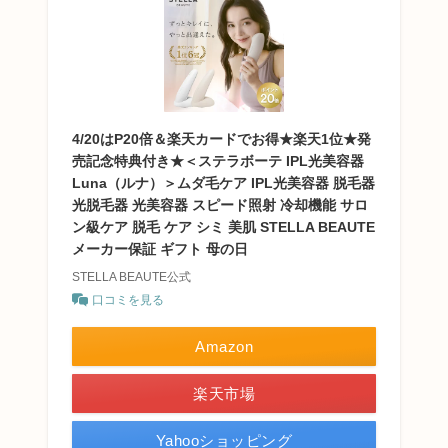
4/20はP20倍＆楽天カードでお得★楽天1位★発
売記念特典付き★＜ステラボーテ IPL光美容器
Luna（ルナ）＞ムダ毛ケア IPL光美容器 脱毛器
光脱毛器 光美容器 スピード照射 冷却機能 サロ
ン級ケア 脱毛 ケア シミ 美肌 STELLA BEAUTE
メーカー保証 ギフト 母の日
STELLA BEAUTE公式
口コミを見る
Amazon
楽天市場
Yahooショッピング