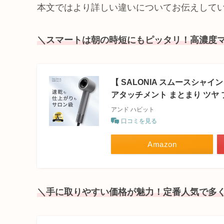
本文ではより詳しい違いについてお伝えして
＼スマートは朝の時短にもピッタリ！高濃度
【 SALONIA スムースシャイ
アタッチメント まとまり ツヤ 
アンド ハビット
口コミを見る
Amazon
＼手に取りやすい価格が魅力！定番人気で多