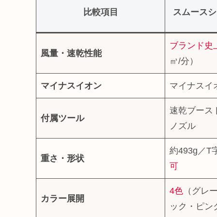
比較項目
スムースシ
ブランド史
風量・速乾性能
㎥/分）
マイナスイオン
マイナスイ
速乾ブース
付属ツール
ノズル
約493g／
重さ・形状
可
4色
（グレ
カラー展開
ック・ピン