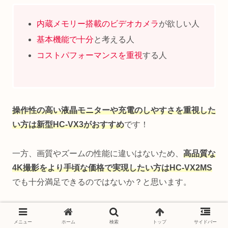
内蔵メモリー搭載のビデオカメラ
が欲しい人
基本機能で十分
と考える人
コストパフォーマンスを重視
する人
操作性の高い液晶モニターや充電のしやすさを重視した
い方は新型HC-VX3がおすすめ
です！
一方、画質やズームの性能に違いはないため、
高品質な
4K撮影をより手頃な価格で実現したい方はHC-VX2MS
でも十分満足できるのではないか？と思います。
どちらを購入するか迷った場合は、HC-VX3で新しく搭
メニュー
ホーム
検索
トップ
サイドバー
載された機能が自分に必要か？という視点で検討してみ