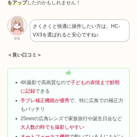
をアップ
したのかもしれません！
さくさくと快適に操作したい方は、HC-
VX3を選ばれると安心ですね♪
なな
＜良い口コミ＞
4K撮影で高画質なので
子どもの表情まで鮮明
に記録
できる
手ブレ補正機能が優秀
で、特に広角での補正力
もバッチリ
25mmの広角レンズで家族旅行や誕生日会など
大人数の時でも撮影しやすい
オートフォーカス機能
で動いている人にもピン