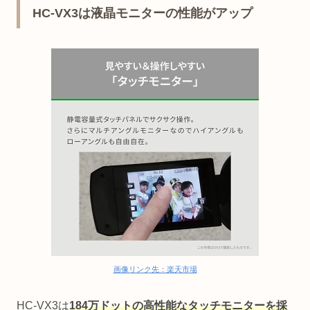
HC-VX3は液晶モニターの性能がアップ
画像リンク先：楽天市場
HC-VX3は
184万ドットの
高性能なタッチ
モニター
を採