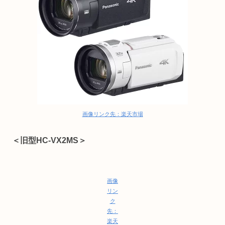
画像リンク先：楽天市場
＜旧型HC-VX2MS＞
画像
リン
ク
先：
楽天