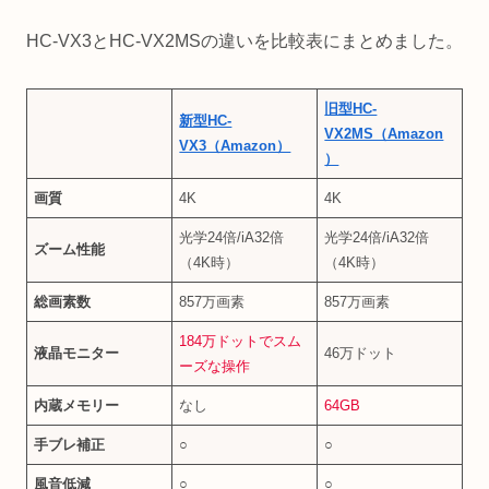
HC-VX3とHC-VX2MSの違いを比較表にまとめました。
旧型HC-
新型HC-
VX2MS（Amazon
VX3（Amazon）
）
画質
4K
4K
光学24倍/iA32倍
光学24倍/iA32倍
ズーム性能
（4K時）
（4K時）
総画素数
857万画素
857万画素
184万ドットでスム
液晶モニター
46万ドット
ーズな操作
内蔵メモリー
なし
64GB
手ブレ補正
○
○
風音低減
○
○