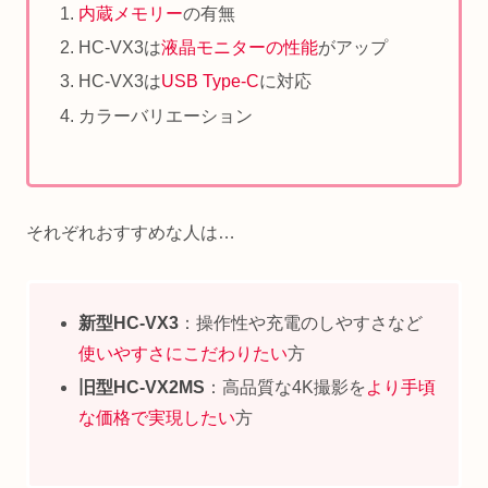
内蔵メモリー
の有無
HC-VX3は
液晶モニターの性能
がアップ
HC-VX3は
USB Type-C
に対応
カラーバリエーション
それぞれおすすめな人は…
新型HC-VX3
：操作性や充電のしやすさなど
使いやすさにこだわりたい
方
旧型HC-VX2MS
：高品質な4K撮影を
より手頃
な価格で実現したい
方