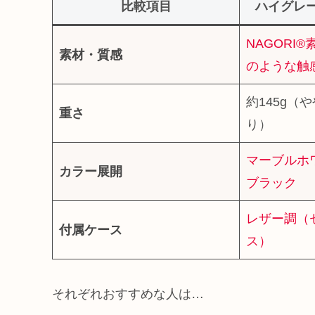
比較項目
ハイグレー
NAGORI
素材・質感
のような触
約145g（
重さ
り）
マーブルホ
カラー展開
ブラック
レザー調（
付属ケース
ス）
それぞれおすすめな人は…